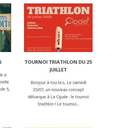
6
TOURNOI TRIATHLON DU 25
JUILLET
le a
nelle
Bonjour à tou.te.s, Le samedi
de 5,
25/07, un nouveau concept
débarque à La Cipale : le tournoi
triathlon ! Le tournoi...