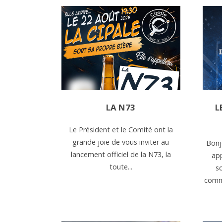
LA N73
L
Le Président et le Comité ont la
grande joie de vous inviter au
Bonj
lancement officiel de la N73, la
ap
toute...
s
comme