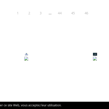
....
1
2
3
44
45
46
ser ce site Web, vous acceptez leur utilisation.