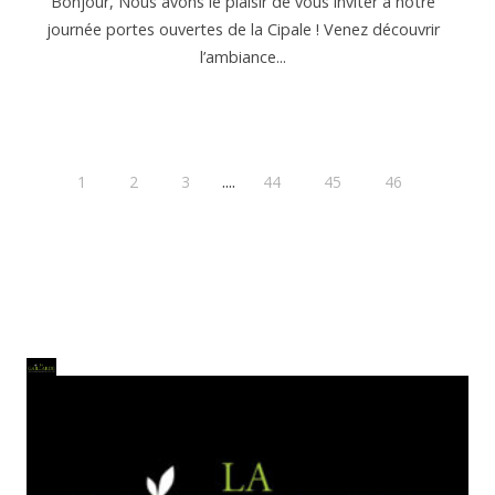
Bonjour, Nous avons le plaisir de vous inviter à notre
journée portes ouvertes de la Cipale ! Venez découvrir
l’ambiance...
....
1
2
3
44
45
46