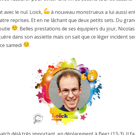
 avec le nul. Loïck,
à nouveau monstrueux a lui aussi en
re reprises. Et en ne lâchant que deux petits sets. Du gran
outie
. Belles prestations de ses équipiers du jour, Nicol
ère dans son assiette mais on sait que ce léger incident sera
 ce samedi
.
h déjà très important, en déplacement à Beez (13-3). Il fau