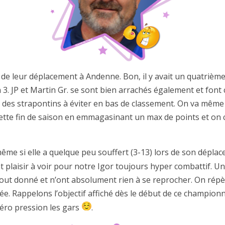
 de leur déplacement à Andenne. Bon, il y avait un quatrièm
 3. JP et Martin Gr. se sont bien arrachés également et font
 des strapontins à éviter en bas de classement. On va même 
cette fin de saison en emmagasinant un max de points et on c
me si elle a quelque peu souffert (3-13) lors de son déplac
nt plaisir à voir pour notre Igor toujours hyper combattif. 
out donné et n’ont absolument rien à se reprocher. On répè
e. Rappelons l’objectif affiché dès le début de ce championn
Zéro pression les gars
.