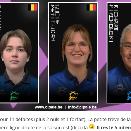
 11 défaites (plus 2 nuls et 1 forfait). La petite trêve de l
e ligne droite de la saison est (déjà) là
.
Il reste 5 inte