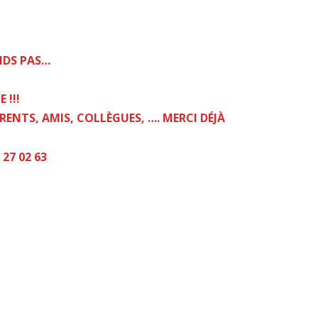
NDS PAS…
 !!!
ENTS, AMIS, COLLÈGUES, …. MERCI DÉJÀ
27 02 63