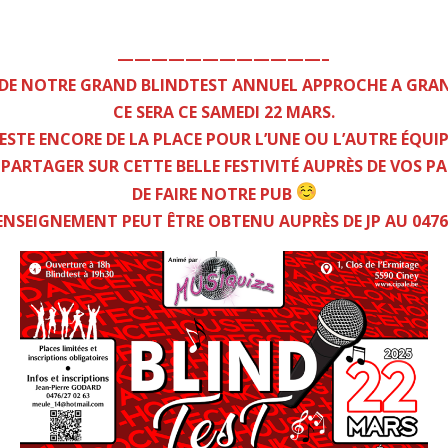
————————————–
 DE NOTRE GRAND BLINDTEST ANNUEL APPROCHE A GRA
CE SERA CE SAMEDI 22 MARS.
RESTE ENCORE DE LA PLACE POUR L’UNE OU L’AUTRE ÉQUIPE
RTAGER SUR CETTE BELLE FESTIVITÉ AUPRÈS DE VOS PAR
DE FAIRE NOTRE PUB
NSEIGNEMENT PEUT ÊTRE OBTENU AUPRÈS DE JP AU 0476 