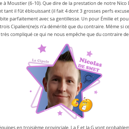
e à Moustier (6-10). Que dire de la prestation de notre Nico
nt il fût éblouissant (il fait 4 dont 3 grosses perfs excusez
abite parfaitement avec sa gentillesse. Un pour Émilie et pour
s trois Cipalien(ne)s n’a démérité que du contraire. Même s
 très compliqué ce qui ne nous empêche que du contraire de
 équipes en troisième provinciale. La F et la G vont probabl