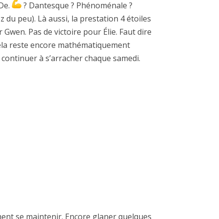
 De.
? Dantesque ? Phénoménale ?
 du peu). Là aussi, la prestation 4 étoiles
 Gwen. Pas de victoire pour Élie. Faut dire
i cela reste encore mathématiquement
 continuer à s’arracher chaque samedi.
ement se maintenir. Encore glaner quelques