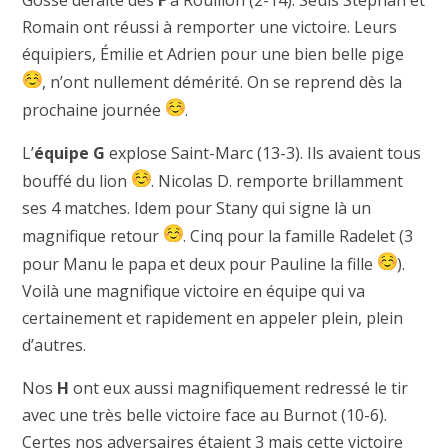
Gosse défaite des
F
à Rouillon (2-14). Seuls Stephan et
Romain ont réussi à remporter une victoire. Leurs
équipiers, Émilie et Adrien pour une bien belle pige
, n’ont nullement démérité. On se reprend dès la
prochaine journée
.
L’
équipe G
explose Saint-Marc (13-3). Ils avaient tous
bouffé du lion
. Nicolas D. remporte brillamment
ses 4 matches. Idem pour Stany qui signe là un
magnifique retour
. Cinq pour la famille Radelet (3
pour Manu le papa et deux pour Pauline la fille
).
Voilà une magnifique victoire en équipe qui va
certainement et rapidement en appeler plein, plein
d’autres.
Nos
H
ont eux aussi magnifiquement redressé le tir
avec une très belle victoire face au Burnot (10-6).
Certes nos adversaires étaient 3 mais cette victoire