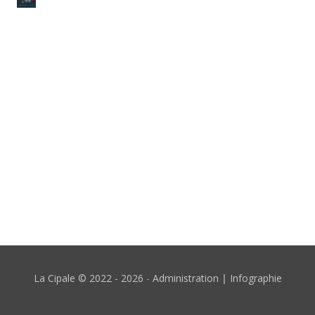
La Cipale © 2022 -
2026
-
Administration
|
Infographie