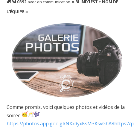
4594 0392
avec en communication
» BLINDTEST + NOM DE
L’ÉQUIPE «
Comme promis, voici quelques photos et vidéos de la
soirée
https://photos.app.goo.gl/NXxdyxKsM3KsvGhA8https:/