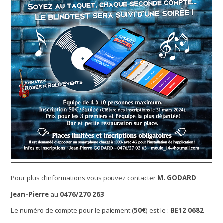
Pour plus d’informations vous pouvez contacter
M. GODARD
Jean-Pierre
au
0476/270 263
Le numéro de compte pour le paiement (
50€
) est le :
BE12 0682