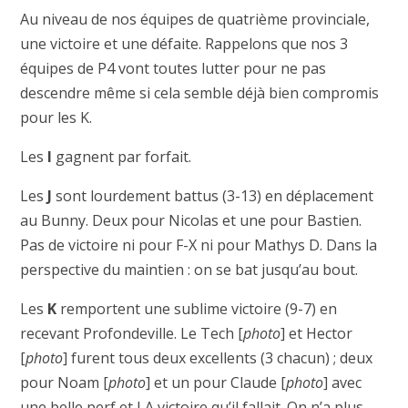
Au niveau de nos équipes de quatrième provinciale,
une victoire et une défaite. Rappelons que nos 3
équipes de P4 vont toutes lutter pour ne pas
descendre même si cela semble déjà bien compromis
pour les K.
Les
I
gagnent par forfait.
Les
J
sont lourdement battus (3-13) en déplacement
au Bunny. Deux pour Nicolas et une pour Bastien.
Pas de victoire ni pour F-X ni pour Mathys D. Dans la
perspective du maintien : on se bat jusqu’au bout.
Les
K
remportent une sublime victoire (9-7) en
recevant Profondeville. Le Tech [
photo
] et Hector
[
photo
] furent tous deux excellents (3 chacun) ; deux
pour Noam [
photo
] et un pour Claude [
photo
] avec
une belle perf et LA victoire qu’il fallait. On n’a plus