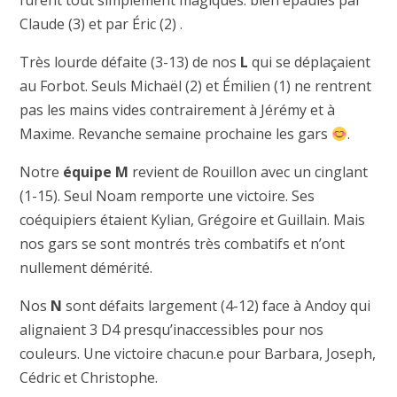
furent tout simplement magiques. bien épaulés par
Claude (3) et par Éric (2) .
Très lourde défaite (3-13) de nos
L
qui se déplaçaient
au Forbot. Seuls Michaël (2) et Émilien (1) ne rentrent
pas les mains vides contrairement à Jérémy et à
Maxime. Revanche semaine prochaine les gars
.
Notre
équipe M
revient de Rouillon avec un cinglant
(1-15). Seul Noam remporte une victoire. Ses
coéquipiers étaient Kylian, Grégoire et Guillain. Mais
nos gars se sont montrés très combatifs et n’ont
nullement démérité.
Nos
N
sont défaits largement (4-12) face à Andoy qui
alignaient 3 D4 presqu’inaccessibles pour nos
couleurs. Une victoire chacun.e pour Barbara, Joseph,
Cédric et Christophe.