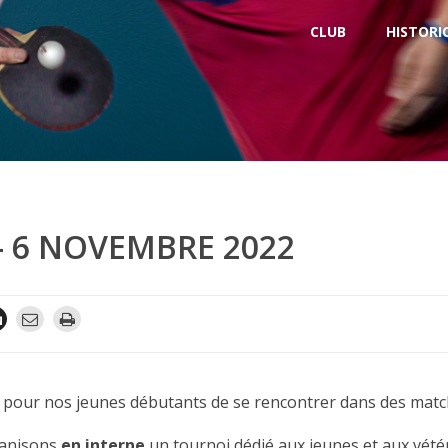
CLUB
HISTORI
– 6 NOVEMBRE 2022
ps pour nos jeunes débutants de se rencontrer dans des mat
ganisons
en interne
un tournoi dédié aux jeunes et aux vété