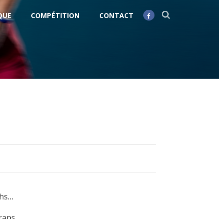
QUE
COMPÉTITION
CONTACT
chs…
rans.