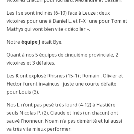
victoires chacun pour Richard, Alexandre et Bastien.
Les
I
se sont inclinés (6-10) face à Leuze ; deux
victoires pour une à Daniel L. et F-X ; une pour Tom et
Mathys qui vont bien vite « décoller ».
Notre
équipe J
était Bye.
Quant à nos 5 équipes de cinquième provinciale, 2
victoires et 3 défaites.
Les
K
ont explosé Rhisnes (15-1) ; Romain , Olivier et
Hector furent invaincus ; juste une courte défaite
pour Louis (3).
Nos
L
n’ont pas pesé très lourd (4-12) à Hastière ;
seuls Nicolas P. (2), Claude et Inès (un chacun) ont
sauvé l’honneur. Noam n’a pas démérité et lui aussi
va très vite mieux performer.