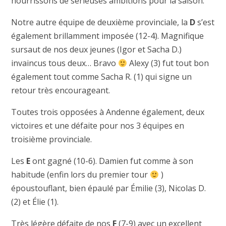
nourrissons de sérieuses ambitions pour la saison.
Notre autre équipe de deuxième provinciale, la
D
s’est
également brillamment imposée (12-4). Magnifique
sursaut de nos deux jeunes (Igor et Sacha D.)
invaincus tous deux… Bravo
Alexy (3) fut tout bon
également tout comme Sacha R. (1) qui signe un
retour très encourageant.
Toutes trois opposées à Andenne également, deux
victoires et une défaite pour nos 3 équipes en
troisième provinciale.
Les
E
ont gagné (10-6). Damien fut comme à son
habitude (enfin lors du premier tour
)
époustouflant, bien épaulé par Émilie (3), Nicolas D.
(2) et Élie (1).
Très légère défaite de nos
F
(7-9) avec un excellent