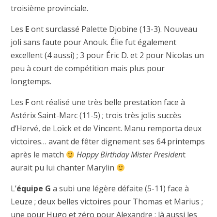
troisième provinciale.
Les
E
ont surclassé Palette Djobine (13-3). Nouveau
joli sans faute pour Anouk. Élie fut également
excellent (4 aussi) ; 3 pour Éric D. et 2 pour Nicolas un
peu à court de compétition mais plus pour
longtemps.
Les
F
ont réalisé une très belle prestation face à
Astérix Saint-Marc (11-5) ; trois très jolis succès
d’Hervé, de Loïck et de Vincent. Manu remporta deux
victoires… avant de fêter dignement ses 64 printemps
après le match
Happy Birthday Mister Presiden
t
aurait pu lui chanter Marylin
L’
équipe G
a subi une légère défaite (5-11) face à
Leuze ; deux belles victoires pour Thomas et Marius ;
une pour Hugo et zéro pour Alexandre ; là aussi les