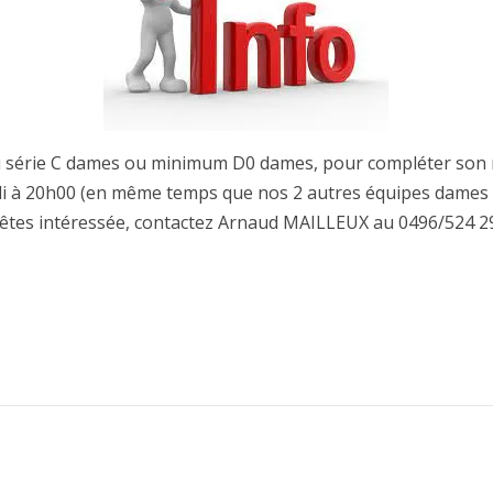
u série C dames ou minimum D0 dames, pour compléter son n
edi à 20h00 (en même temps que nos 2 autres équipes dames d
 êtes intéressée, contactez Arnaud MAILLEUX au 0496/524 29