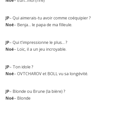
Noé
– Euh…moi (rire)
JP
– Qui aimerais-tu avoir comme coéquipier ?
Noé
– Benja… le papa de ma filleule.
JP
– Qui t’impressionne le plus… ?
Noé
– Loïc, il a un jeu incroyable.
JP
– Ton idole ?
Noé
– OVTCHAROV et BOLL vu sa longévité.
JP
– Blonde ou Brune (la bière) ?
Noé
– Blonde