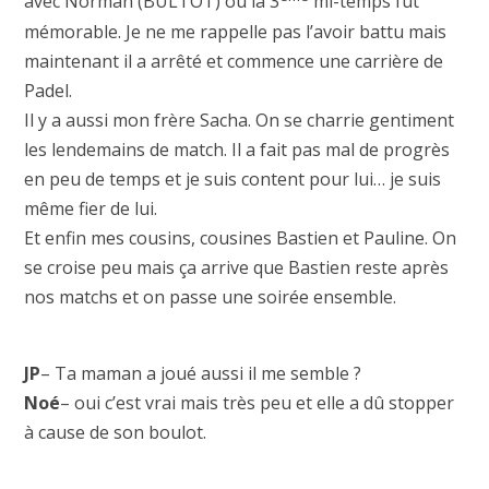
avec Norman (BULTOT) où la 3
mi-temps fut
mémorable. Je ne me rappelle pas l’avoir battu mais
maintenant il a arrêté et commence une carrière de
Padel.
Il y a aussi mon frère Sacha. On se charrie gentiment
les lendemains de match. Il a fait pas mal de progrès
en peu de temps et je suis content pour lui… je suis
même fier de lui.
Et enfin mes cousins, cousines Bastien et Pauline. On
se croise peu mais ça arrive que Bastien reste après
nos matchs et on passe une soirée ensemble.
JP
– Ta maman a joué aussi il me semble ?
Noé
– oui c’est vrai mais très peu et elle a dû stopper
à cause de son boulot.