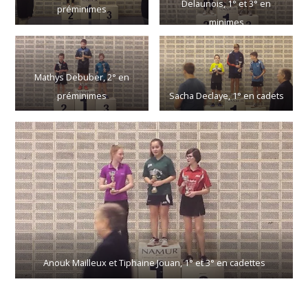
Delaunois, 1° et 3° en
préminimes
minimes
Mathys Debuber, 2° en
préminimes
Sacha Declaye, 1° en cadets
Anouk Mailleux et Tiphaine Jouan, 1° et 3° en cadettes