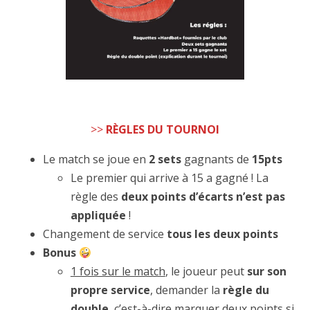
>>
RÈGLES DU TOURNOI
Le match se joue en
2 sets
gagnants de
15pts
Le premier qui arrive à 15 a gagné ! La
règle des
deux points d’écarts n’est pas
appliquée
!
Changement de service
tous les deux points
Bonus
1 fois sur le match
, le joueur peut
sur son
propre service
, demander la
règle du
double
, c’est-à-dire marquer
deux points
si